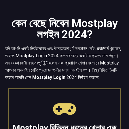
কেন বেছে নিবেন Mostplay
লগইন 2024?
যদি আপনি একটি নির্ভরযোগ্য এবং উত্তেজনাপূর্ণ অনলাইন বেটিং প্ল্যাটফর্ম খুঁজছেন,
তাহলে Mostplay Login 2024 আপনার জন্য একটি অত্যন্ত ভাল পছন্দ।
এর ব্যবহারকারী বন্ধুত্বপূর্ণ ইন্টারফেস এবং প্রসারিত খেলার ব্যাপারে Mostplay
আপনার অনলাইন বেটিং প্রয়োজনাগুলির জন্য এক স্টপ শপ। নিম্নলিখিত তিনটি
কারণে আপনি কেন
Mostplay Login
2024 নির্বাচন করবেন:
Mostplay বিভিন্ন ধরনের খেলার এক