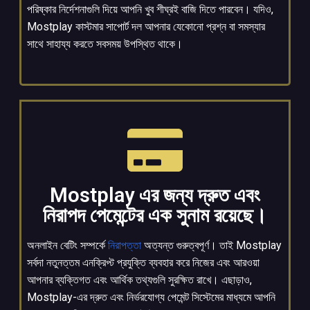
পরিষ্কার নির্দেশনাগুলি দিয়ে আপনি খুব শীঘ্রই বাজি দিতে পারবেন। যদিও,
Mostplay কাস্টমার সাপোর্ট দল আপনার যেকোনো প্রশ্ন বা সমস্যার
সাথে সাহায্য করতে সবসময় উপস্থিত থাকে।
Mostplay এর জন্য দ্রুত এবং
নিরাপদ পেমেন্টের এক সুনাম রয়েছে।
অনলাইন বেটিং সম্পর্কে
নিরাপত্তা
অত্যন্ত গুরুত্বপূর্ণ। তাই Mostplay
সর্বদা নতুনত্তম এনক্রিপ্ট প্রযুক্তি ব্যবহার করে নিজের এবং আরওয়া
আপনার ব্যক্তিগত এবং আর্থিক তথ্যগুলি সুরক্ষিত রাখে। এছাড়াও,
Mostplay-এর দ্রুত এবং নির্ভরযোগ্য পেমেন্ট সিস্টেমের মাধ্যমে আপনি