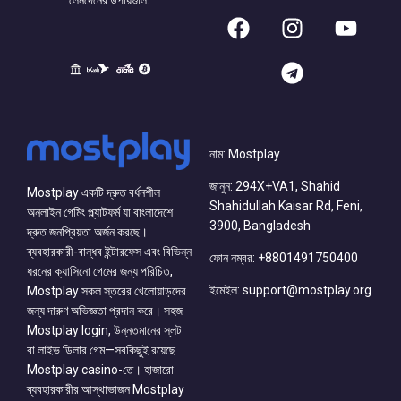
লেনদেনের উপায়গুলি:
নাম: Mostplay
জানুন: 294X+VA1, Shahid
Mostplay একটি দ্রুত বর্ধনশীল
Shahidullah Kaisar Rd, Feni,
অনলাইন গেমিং প্ল্যাটফর্ম যা বাংলাদেশে
3900, Bangladesh
দ্রুত জনপ্রিয়তা অর্জন করছে।
ব্যবহারকারী-বান্ধব ইন্টারফেস এবং বিভিন্ন
ফোন নম্বর: +8801491750400
ধরনের ক্যাসিনো গেমের জন্য পরিচিত,
ইমেইল: support@mostplay.org
Mostplay সকল স্তরের খেলোয়াড়দের
জন্য দারুণ অভিজ্ঞতা প্রদান করে। সহজ
Mostplay login, উন্নতমানের স্লট
বা লাইভ ডিলার গেম—সবকিছুই রয়েছে
Mostplay casino-তে। হাজারো
ব্যবহারকারীর আস্থাভাজন Mostplay