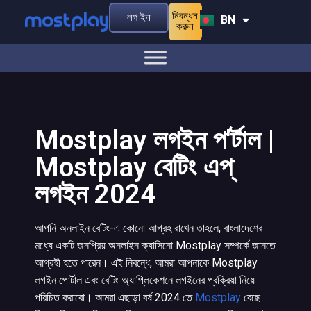
নিবন্ধন
লগ ইন
BN
EN
করুন
Mostplay লগইন প'ৰ্টাল |
Mostplay বেটিং এপ্‌
লগইন 2024
আপনি অনলাইন বেটিং-এ কোনো আগ্রহ রাখেন তাহলে, বাংলাদেশের
মধ্যে একটি জনপ্রিয় অনলাইন ক্যাসিনো Mostplay সম্পর্কে জানতে
আগ্রহী হতে পারেন। এই নিবন্ধে, আমরা আপনাকে Mostplay
লগইন পোর্টাল এবং বেটিং অ্যাপ্লিকেশনে লগইনের প্রক্রিয়া নিয়ে
পরিচিত করাবো। আমরা এছাড়া বর্ষ 2024 তে
Mostplay
বেছে