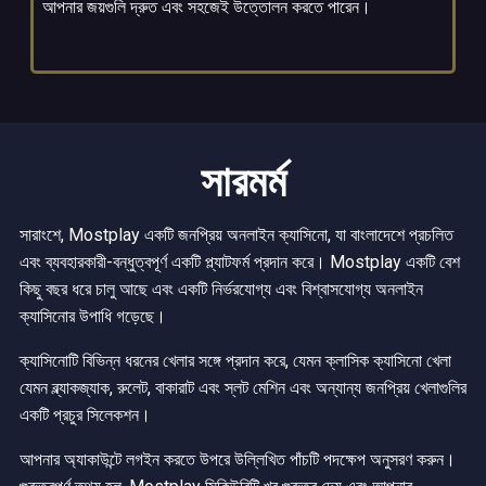
আপনার জয়গুলি দ্রুত এবং সহজেই উত্তোলন করতে পারেন।
সারমর্ম
সারাংশে, Mostplay একটি জনপ্রিয় অনলাইন ক্যাসিনো, যা বাংলাদেশে প্রচলিত
এবং ব্যবহারকারী-বন্ধুত্বপূর্ণ একটি প্ল্যাটফর্ম প্রদান করে। Mostplay একটি বেশ
কিছু বছর ধরে চালু আছে এবং একটি নির্ভরযোগ্য এবং বিশ্বাসযোগ্য অনলাইন
ক্যাসিনোর উপাধি গড়েছে।
ক্যাসিনোটি বিভিন্ন ধরনের খেলার সঙ্গে প্রদান করে, যেমন ক্লাসিক ক্যাসিনো খেলা
যেমন ব্ল্যাকজ্যাক, রুলেট, বাকারাট এবং স্লট মেশিন এবং অন্যান্য জনপ্রিয় খেলাগুলির
একটি প্রচুর সিলেকশন।
আপনার অ্যাকাউন্টে লগইন করতে উপরে উল্লিখিত পাঁচটি পদক্ষেপ অনুসরণ করুন।