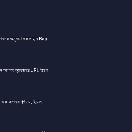
 আপনাকে অনুসরণ করতে হবে
Baji
রেন আপনার ব্রাউজারে URL টাইপ
এবং আপনার পূর্ণ নাম, ইমেল