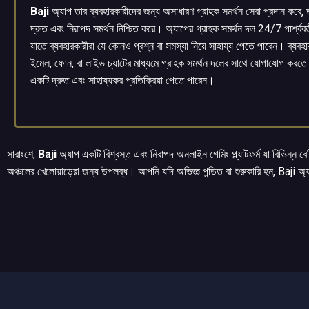
Baji
অ্যাপ তার ব্যবহারকারীদের জন্য অসাধারণ গ্রাহক সমর্থন সেবা প্রদান করে, 
দ্রুত এবং নিরাপদ সমর্থন নিশ্চিত করে। অ্যাপের গ্রাহক সমর্থন দল 24/7 পার্শ্ববর্
যাতে ব্যবহারকারীরা যে কোনও প্রশ্ন বা সমস্যা নিয়ে সাহায্য পেতে পারেন। ব্যবহা
ইমেল, ফোন, বা লাইভ চ্যাটের মাধ্যমে গ্রাহক সমর্থন দলের সাথে যোগাযোগ করতে
একটি দ্রুত এবং সাহায্যকর প্রতিক্রিয়া পেতে পারেন।
সারাংশে,
Baji
অ্যাপ একটি বিশ্বস্ত এবং নিরাপদ অনলাইন গেমিং প্ল্যাটফর্ম যা বিভিন্ন ব
অঞ্চলের খেলোয়াড়েরা জন্য উপলব্ধ। আপনি যদি অভিজ্ঞ পন্ডিত বা শুরুকারি হন, Baji অ