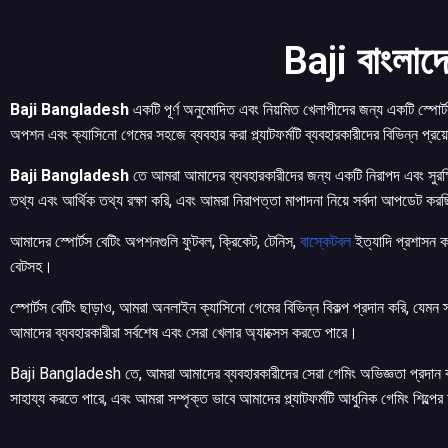
Baji বাংলাদে
Baji Bangladesh
একটি পূর্ণ অনুমোদিত এবং নিয়মিত খেলাপীদের জন্য একটি স্পোর্টস
অপশন এবং ক্যাসিনো গেমের সহজে ব্যবহার করা প্ল্যাটফর্মটি ব্যবহারকারীদের বিভিন্ন প্রয
Baji Bangladesh
তে আমরা আমাদের ব্যবহারকারীদের জন্য একটি নিরাপদ এবং সুরক্ষি
তথ্য এবং আর্থিক তথ্য রক্ষা করি, এবং আমরা নিরাপত্তা মাপাদনা নিয়ে সর্বদা আপডেট ক
আমাদের স্পোর্টস বেটিং অপশনগুলি ফুটবল, ক্রিকেট, টেনিস,
বাস্কেটবল
ইত্যাদি প্রশাসন 
বেটসহ।
স্পোর্টস বেটিং ছাড়াও, আমরা অনলাইন ক্যাসিনো গেমের বিভিন্ন বিকল্প প্রদান করি, যেমন স্ল
আমাদের ব্যবহারকারীরা সর্বশেষ এবং সেরা খেলার অ্যাক্সেস করতে পারে।
Baji Bangladesh তে, আমরা আমাদের ব্যবহারকারীদের সেরা গেমিং অভিজ্ঞতা প্রদান করা
সাহায্য করতে পারে, এবং আমরা সম্পৃক্ত ভাবে আমাদের প্ল্যাটফর্মটি আধুনিক গেমিং শিল্পে