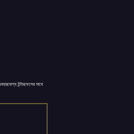
যবহারযোগ্য ইন্টারফেসের সাথে