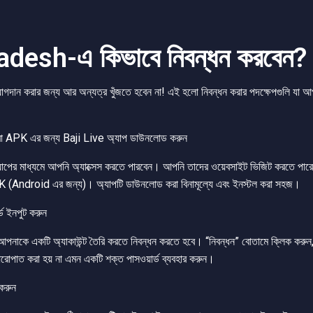
desh-এ কিভাবে নিবন্ধন করবেন?
োগদান করার জন্য আর অন্যত্র খুঁজতে হবেন না! এই হলো নিবন্ধন করার পদক্ষেপগুলি যা
 বা APK এর জন্য Baji Live অ্যাপ ডাউনলোড করুন
্যাপের মাধ্যমে আপনি অ্যাক্সেস করতে পারবেন। আপনি তাদের ওয়েবসাইট ভিজিট করতে পা
(Android এর জন্য)। অ্যাপটি ডাউনলোড করা বিনামূল্যে এবং ইনস্টল করা সহজ।
্ড ইনপুট করুন
াকে একটি অ্যাকাউন্ট তৈরি করতে নিবন্ধন করতে হবে। “নিবন্ধন” বোতামে ক্লিক করুন, 
আরোপাত করা হয় না এমন একটি শক্ত পাসওয়ার্ড ব্যবহার করুন।
 করুন