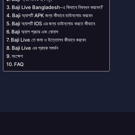
Baji Live Bangladesh-এ কিভাবে নিবন্ধন করবেন?
Baji অ্যাপটি APK জন্য কীভাবে ডাউনলোড করবেন
Baji অ্যাপটি IOS এর জন্য ডাউনলোড করতে কীভাবে
Baji অ্যাপ প্রচার এবং বোনাস
Baji Live তে জমা ও উত্তোলন কীভাবে করবেন
Baji Live এর গ্রাহক সমর্থন
সংক্ষেপ
FAQ