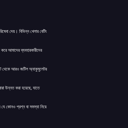
ষেবা দেয়। বিভিন্ন খেলার বেটিং
ার করে আমাদের ব্যবহারকারীদের
।
বেট থেকে আরও জটিল অ্যাকুমুলেটর
বারা উন্নত করা হয়েছে, যাতে
ে কোনও প্রশ্ন বা সমস্যা নিয়ে