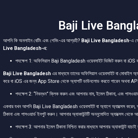
Baji Live Bangla
আপনি কি অনলাইন বেটিং এবং গেমিং-এর আগ্রহী?
Baji Live Bangladesh
-এ য
Live Bangladesh-এ:
পদক্ষেপ 1: অফিসিয়াল Baji Bangladesh ওয়েবসাইট ভিজিট করুন বা iOS
Baji Live Bangladesh
এর মাধ্যমে তাদের অফিসিয়াল ওয়েবসাইট বা মোবাইল অ
করে বা iOS এর জন্য App Store থেকে অ্যাপটি ডাউনলোড করতে পারেন অথবা APK 
পদক্ষেপ 2: “নিবন্ধন” ক্লিক করুন এবং আপনার নাম, ইমেল ঠিকানা, এবং পাসওয়ার
একবার যখন আপনি Baji Live Bangladesh ওয়েবসাইট বা অ্যাপে অ্যাক্সেস করেন, আপন
ঠিকানা এবং পাসওয়ার্ড ইনপুট করুন। আপনার অ্যাকাউন্টটি অননুমোদিত অ্যাক্সেস থেকে 
পদক্ষেপ 3: আপনার ইমেল ঠিকানা নিশ্চিত করার মাধ্যমে আপনার অ্যাকাউন্ট যাচাই