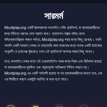
সারমর্ম
Mostplay.org একটি উত্সাহজনক অনলাইন গেমিং প্ল্যাটফর্ম, যা ব্যবহারকারীদের
জন্য বিভিন্ন ধরনের খেলা প্রদান করে। অ্যাকশন-প্যাক্ড শুটার থেকে
মস্তিষ্কতাত্ত্বিক পাজল পর্যন্ত, Mostplay.org সবার জন্য কিছু রেখেছে। যখনি
আপনি একটি সাধারণ গেমার যে তাড়াতাড়ি মাথা ঘামানোর জন্য অথবা একটি হার্ডকোর
অনুরাগী যে চ্যালেঞ্জ খুঁজছেন, তখন এই প্ল্যাটফর্মে আপনার মজার কিছু পাবেন।
তবে, অনলাইন সেবার মতো এই ওয়েবসাইটেও সবার জন্য নিয়ম এবং বিধিমালা রয়েছে
যা ব্যবহারকারীদের সুরক্ষিত এবং আনন্দমূলক অভিজ্ঞতা নিশ্চিত করতে হয়।
Mostplay.org এর একটি শর্তাবলী রয়েছে যা সব ব্যবহারকারীদের মানতে হবে, এবং
এর বিপরীতে করলে একাউন্ট স্থগিত বা বন্ধ হতে পারে।