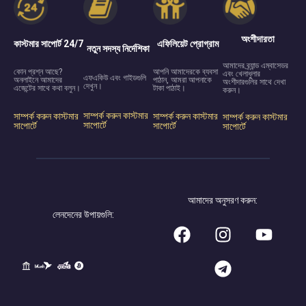
অংশীদারতা
কাস্টমার সাপোর্ট 24/7
এফিলিয়েট প্রোগ্রাম
নতুন সদস্য নির্দেশিকা
আমাদের ব্র্যান্ড এম্বাসেডর
কোন প্রশ্ন আছে?
আপনি আমাদেরকে ব্যবসা
এবং খেলাধুলার
এফএকিউ এবং গাইডগুলি
অনলাইনে আমাদের
পাঠান, আমরা আপনাকে
অংশীদারগুলির সাথে দেখা
দেখুন।
এজেন্টের সাথে কথা বলুন।
টাকা পাঠাই।
করুন।
সাম্পর্ক করুন কাস্টমার
সাম্পর্ক করুন কাস্টমার
সাম্পর্ক করুন কাস্টমার
সাম্পর্ক করুন কাস্টমার
সাপোর্টে
সাপোর্টে
সাপোর্টে
সাপোর্টে
আমাদের অনুসরণ করুন:
লেনদেনের উপায়গুলি: