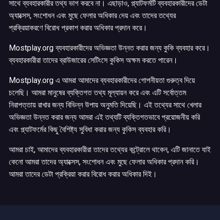
সাথে ব্যবহারকারীর তথ্য ভাগ করবে না। এছাড়াও, প্ল্যাটফর্মটি ব্যবহারকারীদের ডেটা
অ্যাক্সেস, সংশোধন এবং মুছে ফেলার অধিকার দেয় এবং তাদের তথ্যের
প্রক্রিয়াকরণে বিরোধ প্রকাশ করার অধিকার প্রদান করে।
Mostplay.org ব্যবহারকারীদের অভিজ্ঞতা উন্নত করার জন্য কুকি ব্যবহার করে।
ব্যবহারকারীরা তাদের ব্রাউজারের সেটিংসে কুকিস অক্ষম করতে পারেন।
Mostplay.org এ আমরা আমাদের ব্যবহারকারীদের গোপনীয়তা গুরুত্ব দিয়ে
চলেছি। আমরা মানুষের ব্যক্তিগত তথ্য মূল্যায়ন করে এবং এটি সর্বোত্তম
নিরাপত্তায় রাখার জন্য বিভিন্ন উপায় অনুমতি দিয়েছি। এই তথ্যের সাথে খেলার
অভিজ্ঞতা উন্নত করার জন্য আমরা এই তথ্যটি ব্যক্তিগতভাবে প্রয়োজনীয় করি
এবং প্ল্যাটফর্মের কিছু বৈশিষ্ট্য সুবিধা করার জন্য কুকিস ব্যবহার করি।
আমরা চাই, আমাদের ব্যবহারকারীরা তাদের তথ্যের কন্ট্রোলে থাকেন, এটি জানাতে যাই
কেনো আমরা তাদের অ্যাক্সেস, সংশোধন এবং মুছে ফেলার অধিকার প্রদান করি।
আমরা তাদের ডেটা প্রক্রিয়া করার বিরোধ করার অধিকার দিই।