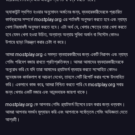
অ্যাকাউন্ট স্থগিত হওয়ার অনুমোদন অর্জনের জন্য, ব্যবহারকারীদেরকে প্রচারিত
কার্যক্রমের সম্পর্কে mostplay.org এর শর্তাবলী অনুসরণ করতে হবে এবং ন্যায্য
খেলা নিয়মাবলী অনুসরণ করতে হবে। এটা অর্থ যে, খেলার ক্ষেত্রে তারা খেলা করতে
হবে যেমন খেলা হওয়া উচিত, অন্যান্য অন্যায় সুবিধা অর্জন বা সিস্টেম কোনও
উপায়ে ছাড়া নিয়ন্ত্রণ করার চেষ্টা না করে।
আমরা mostplay.org এ সমস্ত ব্যবহারকারীদের জন্য একটি নিরাপদ এবং ন্যায্য
গেমিং পরিবেশ বজায় রাখতে প্রতিশ্রুতিবদ্ধ। আমরা আমাদের ব্যবহারকারীদেরকে
অনুরোধ করি যে যদি তারা আমাদের প্ল্যাটফর্ম ব্যবহার করতে সম্মোহিত কোনও
সন্দেহজনক কার্যকলাপ বা আচরণ দেখেন, তাহলে সেটি রিপোর্ট করার পক্ষে উৎসাহিত
করি। একসাথে কাজ করে, আমরা নিশ্চিত করতে পারি যে mostplay.org সবার
জন্য খেলার একটি মজার এবং আনন্দদায়ক জায়গা থাকে।
mostplay.org কে আপনার গেমিং প্ল্যাটফর্ম হিসেবে চয়ন করার জন্য ধন্যবাদ।
আমরা আপনার সমর্থন মূল্যায়ন করি এবং আপনাকে সর্বোত্তম গেমিং অভিজ্ঞতা দেতে
আগ্রহী।