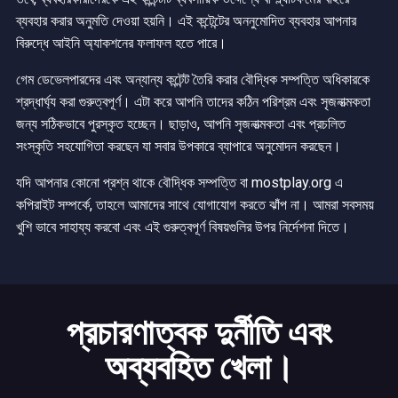
ব্যবহার করার অনুমতি দেওয়া হয়নি। এই কন্টেন্টের অননুমোদিত ব্যবহার আপনার
বিরুদ্ধে আইনি অ্যাকশনের ফলাফল হতে পারে।
গেম ডেভেলপারদের এবং অন্যান্য কন্টেন্ট তৈরি করার বৌদ্ধিক সম্পত্তি অধিকারকে
শ্রদ্ধার্ঘ্য করা গুরুত্বপূর্ণ। এটা করে আপনি তাদের কঠিন পরিশ্রম এবং সৃজনাত্মকতা
জন্য সঠিকভাবে পুরস্কৃত হচ্ছেন। ছাড়াও, আপনি সৃজনাত্মকতা এবং প্রচলিত
সংস্কৃতি সহযোগিতা করছেন যা সবার উপকারে ব্যাপারে অনুমোদন করছেন।
যদি আপনার কোনো প্রশ্ন থাকে বৌদ্ধিক সম্পত্তি বা mostplay.org এ
কপিরাইট সম্পর্কে, তাহলে আমাদের সাথে যোগাযোগ করতে ঝাঁপ না। আমরা সবসময়
খুশি ভাবে সাহায্য করবো এবং এই গুরুত্বপূর্ণ বিষয়গুলির উপর নির্দেশনা দিতে।
প্রচারণাত্বক দুর্নীতি এবং
অব্যবহিত খেলা।