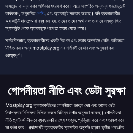
সাসপেন্ড বা বন্ধ করার অধিকার সংরক্ষণ করে। এতে সাংগঠিত অন্যান্য ফ্রয়েডুলেন্ট
কার্যকলাপ, অনুমানিত
গেমিং
, এবং অ্যাকাউন্ট সরবরাহ রয়েছে। যদি ব্যবহারকারীর
অ্যাকাউন্ট সাসপেন্ড বা বন্ধ করা হয়, তাদের তাদের অর্থ এবং তারা যে সমস্ত জিত
অ্যাকাউন্ট থেকে অ্যাকাউন্টে পাবে তা হারায় যেতে পারে।
সার্বজনীনভাবে, ব্যবহারকারীদের একটি নিরাপদ এবং মজার অনলাইন গেমিং অভিজ্ঞতা
নিশ্চিত করার জন্য mostplay.org এর শর্তাবলী বোঝার এবং অনুসরণ করা
গুরুত্বপূর্ণ।
গোপনীয়তা নীতি এবং ডেটা সুরক্ষা
Mostplay.org ব্যবহারকারীদের গোপনীয়তা গুরুত্ব দেয় এবং তাদের ডেটা
নিরাপত্তার নিশ্চিততা নিশ্চিত করতে বিভিন্ন উপায় অনুসরণ করেছে। গোপনীয়তা
নীতি প্ল্যাটফর্ম কীভাবে ব্যবহারকারীর তথ্য সংগ্রহ, প্রক্রিয়া করে এবং সংরক্ষণ করে
তা বর্ণনা করে। প্ল্যাটফর্মটি ব্যবহারকারীর স্বাক্ষরিত অনুমতি ছাড়াই তৃতীয় পক্ষগুলির