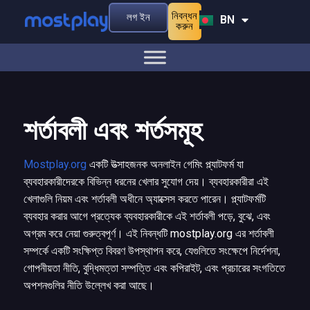
নিবন্ধন
লগ ইন
BN
EN
করুন
শর্তাবলী এবং শর্তসমূহ
Mostplay.org
একটি উত্সাহজনক অনলাইন গেমিং প্ল্যাটফর্ম যা
ব্যবহারকারীদেরকে বিভিন্ন ধরনের খেলার সুযোগ দেয়। ব্যবহারকারীরা এই
খেলাগুলি নিয়ম এবং শর্তাবলী অধীনে অ্যাক্সেস করতে পারেন। প্ল্যাটফর্মটি
ব্যবহার করার আগে প্রত্যেক ব্যবহারকারীকে এই শর্তাবলী পড়ে, বুঝে, এবং
অগ্রম করে নেয়া গুরুত্বপূর্ণ। এই নিবন্ধটি mostplay.org এর শর্তাবলী
সম্পর্কে একটি সংক্ষিপ্ত বিবরণ উপস্থাপন করে, যেগুলিতে সংক্ষেপে নির্দেশনা,
গোপনীয়তা নীতি, বুদ্ধিমত্তা সম্পত্তি এবং কপিরাইট, এবং প্রচারের সংগতিতে
অপশনগুলির নীতি উল্লেখ করা আছে।