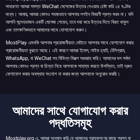
সাধারণত আমরা সমস্ত WeChat মেসেজের উত্তর দেওয়ার চেষ্টা করি ২৪ ঘণ্টার
মধ্যে। আবার, আমরা কোনও সহজভাবে আপনার লগইন বিবরণী প্রশ্ন করব না। যদি
আপনি সন্দেহভাজন একটি মেসেজ পেয়েন, তবে দয়া করে উত্তর দিতে বিরত থাকুন
এবং তাৎক্ষণিকভাবে আমাদের সাথে যোগাযোগ করুন।
MostPlay এমনকি আপনার প্রয়োজনীয়তা মেটাতে আপনার সাথে যোগাযোগ করার
প্রায়োজনীয়তা বুঝতে আছে। এই কারণে আমরা ইমেল, লাইভ চ্যাট, টেলিগ্রাম,
WhatsApp, বা WeChat সহ বিভিন্ন বিকল্প সরবরাহ করি। আমাদের দল সর্বদা
আপনার কোনও প্রশ্ন বা চিন্তা নিয়ে আপনাকে সাহায্য করতে উপস্থিত, তাই দ্রুত
যোগাযোগ করার অবস্থায় সংযোগ না করার জন্য আপনাকে অনুরোধ করছি।
আমাদের সাথে যোগাযোগ করার
পদ্ধতিসমূহ
Mostplay.org এ, আমরা অনুমান করি যে আমাদের গ্রাহকগণের কাছে প্রশ্ন বা