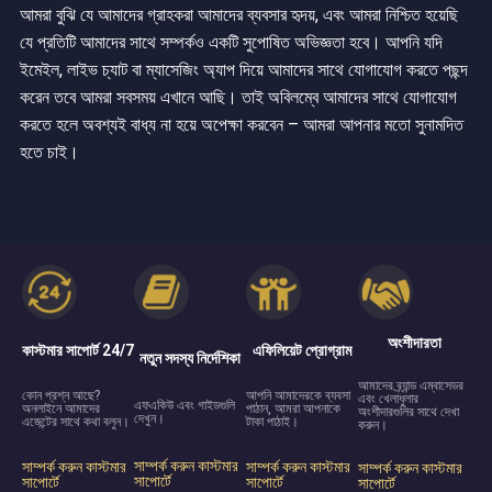
আমরা বুঝি যে আমাদের গ্রাহকরা আমাদের ব্যবসার হৃদয়, এবং আমরা নিশ্চিত হয়েছি
যে প্রতিটি আমাদের সাথে সম্পর্কও একটি সুপোষিত অভিজ্ঞতা হবে। আপনি যদি
ইমেইল, লাইভ চ্যাট বা ম্যাসেজিং অ্যাপ দিয়ে আমাদের সাথে যোগাযোগ করতে পছন্দ
করেন তবে আমরা সবসময় এখানে আছি। তাই অবিলম্বে আমাদের সাথে যোগাযোগ
করতে হলে অবশ্যই বাধ্য না হয়ে অপেক্ষা করবেন – আমরা আপনার মতো সুনামদিত
হতে চাই।
অংশীদারতা
কাস্টমার সাপোর্ট 24/7
এফিলিয়েট প্রোগ্রাম
নতুন সদস্য নির্দেশিকা
আমাদের ব্র্যান্ড এম্বাসেডর
কোন প্রশ্ন আছে?
আপনি আমাদেরকে ব্যবসা
এবং খেলাধুলার
এফএকিউ এবং গাইডগুলি
অনলাইনে আমাদের
পাঠান, আমরা আপনাকে
অংশীদারগুলির সাথে দেখা
দেখুন।
এজেন্টের সাথে কথা বলুন।
টাকা পাঠাই।
করুন।
সাম্পর্ক করুন কাস্টমার
সাম্পর্ক করুন কাস্টমার
সাম্পর্ক করুন কাস্টমার
সাম্পর্ক করুন কাস্টমার
সাপোর্টে
সাপোর্টে
সাপোর্টে
সাপোর্টে