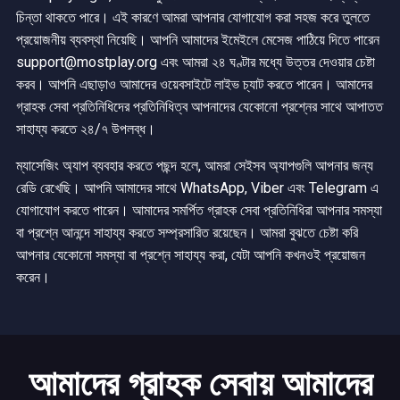
চিন্তা থাকতে পারে। এই কারণে আমরা আপনার যোগাযোগ করা সহজ করে তুলতে
প্রয়োজনীয় ব্যবস্থা নিয়েছি। আপনি আমাদের ইমেইলে মেসেজ পাঠিয়ে দিতে পারেন
support@mostplay.org এবং আমরা ২৪ ঘণ্টার মধ্যে উত্তর দেওয়ার চেষ্টা
করব। আপনি এছাড়াও আমাদের ওয়েবসাইটে লাইভ চ্যাট করতে পারেন। আমাদের
গ্রাহক সেবা প্রতিনিধিদের প্রতিনিধিত্ব আপনাদের যেকোনো প্রশ্নের সাথে আপাতত
সাহায্য করতে ২৪/৭ উপলব্ধ।
ম্যাসেজিং অ্যাপ ব্যবহার করতে পছন্দ হলে, আমরা সেইসব অ্যাপগুলি আপনার জন্য
রেডি রেখেছি। আপনি আমাদের সাথে WhatsApp, Viber এবং Telegram এ
যোগাযোগ করতে পারেন। আমাদের সমর্পিত গ্রাহক সেবা প্রতিনিধিরা আপনার সমস্যা
বা প্রশ্নে আনন্দে সাহায্য করতে সম্প্রসারিত রয়েছেন। আমরা বুঝতে চেষ্টা করি
আপনার যেকোনো সমস্যা বা প্রশ্নে সাহায্য করা, যেটা আপনি কখনওই প্রয়োজন
করেন।
আমাদের গ্রাহক সেবায় আমাদের