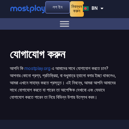
নিবন্ধন
লগ ইন
BN
EN
করুন
যোগাযোগ করুন
আপনি কি
mostplay.org
এ আমাদের সাথে যোগাযোগ করতে চান?
আপনার কোনো প্রশ্ন, প্রতিক্রিয়া, বা শুধুমাত্র হ্যালো বলার ইচ্ছা থাকলেও,
আমরা এখানে সাহায্য করতে প্রস্তুত। এই নিবন্ধে, আমরা আপনি আমাদের
সাথে যোগাযোগ করতে যা পারেন তা আপেক্ষিক দেখাবো এবং যেভাবে
যোগাযোগ করতে পারেন তা নিয়ে বিভিন্ন উপায় উল্লেখ করব।