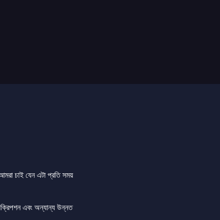
আমরা চাই যেন এটা প্রতি সময়
এনক্রিপশন এবং অন্যান্য উন্নত