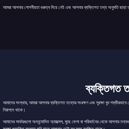
আমরা আপনার গোপনীয়তা গুরুত্ব দিয়ে নেই এবং আপনার ব্যক্তিগত তথ্য অনুমতি ছাড়া তৃ
ব্যক্তিগত ত
আমাদের সংস্থায়, আমরা আপনার ব্যক্তিগত তথ্যের সংরক্ষণ এবং সুরক্ষা খুব গম্ভীরভাব
নিরাপদে থাকে।
আমাদের সার্ভারগুলো অননুমোদিত অ্যাক্সেস, মুছে ফেলা বা পরিবর্তনের থেকে আপনার তথ্যগ
সুরক্ষা প্রযুক্তি ব্যবহার করি যাতে আপনার ডেটা সব সময় সুরক্ষিত থাকে।