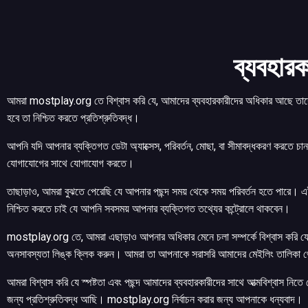
ব্যবহার
আমরা mostplay.org তে বিশ্বাস করি যে, আমাদের ব্যবহারকারীদের অধিকার আছে তাদের
হবে তা নিশ্চিত করতে প্রতিশ্রুতিবদ্ধ।
আপনি যদি আপনার ব্যক্তিগত ডেটা অ্যাক্সেস, পরিবর্তন, মোছা, বা সীমাবদ্ধকরণ কর
যোগাযোগের সাথে যোগাযোগ করতে।
তাছাড়াও, আমরা বুঝতে পেরেছি যে আপনার পছন্দ সময় থেকে সময় পরিবর্তন হতে পারে। 
নিশ্চিত করতে চাই যে আপনি সবসময় আপনার ব্যক্তিগত তথ্যের কন্ট্রোলে থাকবেন।
mostplay.org তে, আমরা এছাড়াও আপনার অধিকার মেনে চলা সম্পর্কে বিশ্বাস করি যে
অনসাবস্যতা লিঙ্ক ক্লিক করুন। আমরা তা আপনাকে সরাসরি আমাদের মেইলিং তালিকা
আমরা বিশ্বাস করি যে স্পষ্টতা এবং পছন্দ আমাদের ব্যবহারকারীদের সাথে আত্মবিশ্বাস নিত
জন্য প্রতিশ্রুতিবদ্ধ আছি। mostplay.org নির্বাচন করার জন্য আপনাকে ধন্যবাদ।