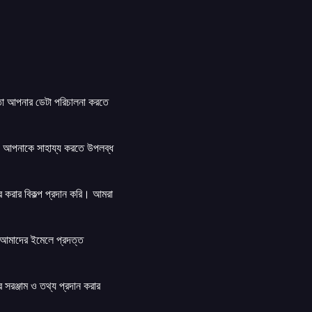
তো আপনার ডেটা পরিচালনা করতে
় আপনাকে সাহায্য করতে উপলব্ধ
 করার বিকল্প প্রদান করি। আমরা
 আমাদের ইমেলে প্রদত্ত
 সরঞ্জাম ও তথ্য প্রদান করার