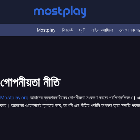
Mostplay
ক্রিকেট
স্লট
লাইভ ক্যাসিনো
বোনাস এবং প্
গোপনীয়তা নীতি
Mostplay.org
আমাদের ব্যবহারকারীদের গোপনীয়তা সংরক্ষণ করতে প্রতিশ্রুতিবদ্ধ। এই 
করে। আমাদের ওয়েবসাইট ব্যবহার করে, আপনি এই নীতির শর্তাদি অবগত হতে সম্মতি প্রদ