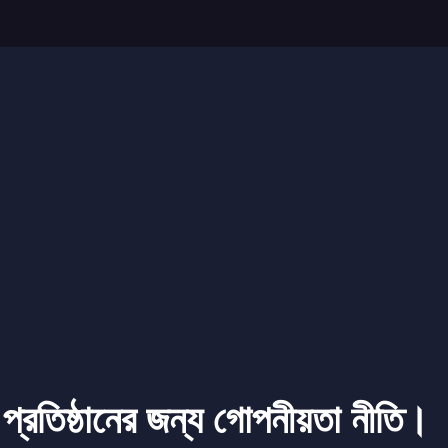
প্রতিষ্ঠানের জন্য গোপনীয়তা নীতি।