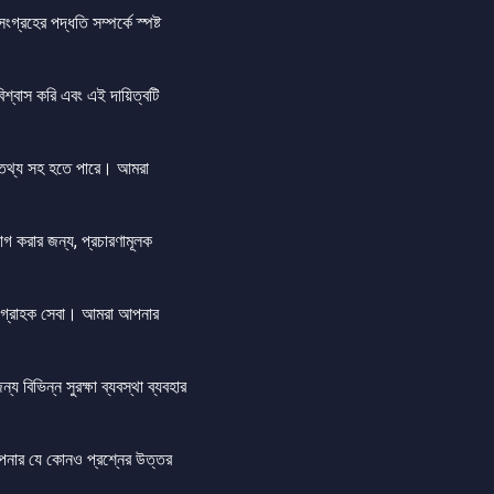
রহের পদ্ধতি সম্পর্কে স্পষ্ট
বাস করি এবং এই দায়িত্বটি
র তথ্য সহ হতে পারে। আমরা
গ করার জন্য, প্রচারণামূলক
এবং গ্রাহক সেবা। আমরা আপনার
বিভিন্ন সুরক্ষা ব্যবস্থা ব্যবহার
পনার যে কোনও প্রশ্নের উত্তর