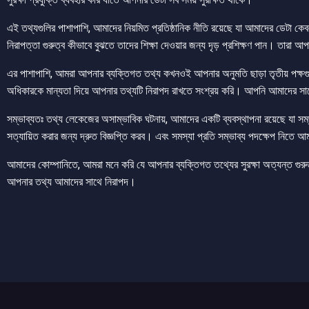
এই তথ্যগুলির পাশাপাশি, আমাদের নিয়মিত প্রতিষ্ঠানিক নীতি রয়েছে যা আমাদের ডেটা কেব
নিরাপত্তা গুরুত্ব কীভাবে বুঝতে তাদের শিক্ষা দেওয়ার জন্য দৃড় প্রশিক্ষণ পান। তারা 
এর পাশাপাশি, আমরা আপনার ব্যক্তিগত তথ্য কখনওই আপনার অনুমতি ছাড়া তৃতীয় পক্ষগ
অধিকারকে মান্যতা দিয়ে আপনার তথ্যটি নিরাপদ রাখতে সংশ্রয় করি। আপনি আমাদের সা
সম্ভাব্যতঃ তথ্য লেকেজের অসাম্ভাবিক ঘটনায়, আমাদের একটি ব্যবস্থাপনা রয়েছে যা স
সত্যায়িত করার জন্য দ্রুত বিজ্ঞপ্তি করব। এবং সমস্যা প্রতি সম্ভাব্য পদক্ষেপ নিতে 
আমাদের কোম্পানিতে, আমরা মনে করি যে আপনার ব্যক্তিগত তথ্যের সুরক্ষা অত্যন্ত গুরুত্
আপনার তথ্য আমাদের সাথে নিরাপদ।