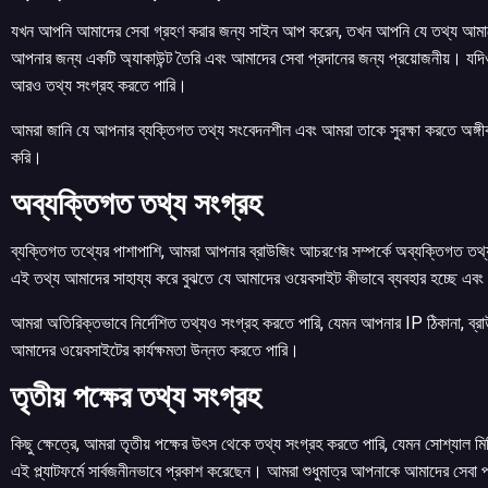
যখন আপনি আমাদের সেবা গ্রহণ করার জন্য সাইন আপ করেন, তখন আপনি যে তথ্য আমাদে
আপনার জন্য একটি অ্যাকাউন্ট তৈরি এবং আমাদের সেবা প্রদানের জন্য প্রয়োজনীয়। যদ
আরও তথ্য সংগ্রহ করতে পারি।
আমরা জানি যে আপনার ব্যক্তিগত তথ্য সংবেদনশীল এবং আমরা তাকে সুরক্ষা করতে অঙ্গীকার
করি।
অব্যক্তিগত তথ্য সংগ্রহ
ব্যক্তিগত তথ্যের পাশাপাশি, আমরা আপনার ব্রাউজিং আচরণের সম্পর্কে অব্যক্তিগত ত
এই তথ্য আমাদের সাহায্য করে বুঝতে যে আমাদের ওয়েবসাইট কীভাবে ব্যবহার হচ্ছে এবং
আমরা অতিরিক্তভাবে নির্দেশিত তথ্যও সংগ্রহ করতে পারি, যেমন আপনার IP ঠিকানা, ব
আমাদের ওয়েবসাইটের কার্যক্ষমতা উন্নত করতে পারি।
তৃতীয় পক্ষের তথ্য সংগ্রহ
কিছু ক্ষেত্রে, আমরা তৃতীয় পক্ষের উৎস থেকে তথ্য সংগ্রহ করতে পারি, যেমন সোশ্যাল মি
এই প্ল্যাটফর্মে সার্বজনীনভাবে প্রকাশ করেছেন। আমরা শুধুমাত্র আপনাকে আমাদের সেবা