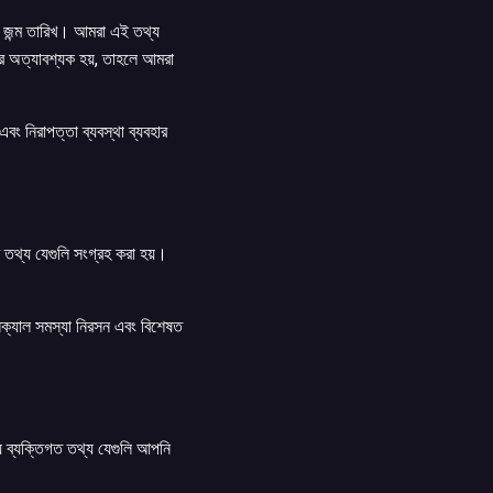
 জন্ম তারিখ। আমরা এই তথ্য
র অত্যাবশ্যক হয়, তাহলে আমরা
ং নিরাপত্তা ব্যবস্থা ব্যবহার
তথ্য যেগুলি সংগ্রহ করা হয়।
ক্যাল সমস্যা নিরসন এবং বিশেষত
্য ব্যক্তিগত তথ্য যেগুলি আপনি