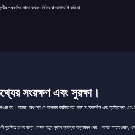
তীয় পক্ষগুলির সাথে কখনও বিক্রি বা ভাগাভাগি করি না।
থ্যের সংরক্ষণ এবং সুরক্ষা।
ে নেওয়া হয়। আমরা বোধগম্য যে আপনার ব্যক্তিগত ডেটা সংবেদনশীল এবং ব্যক্তিগত, এবং 
ুলি সুরক্ষিত রাখার জন্য একদম নতুন সুরক্ষা ব্যবস্থা অনুমোদন দেয়। আমরা ফায়ারওয়াল, 