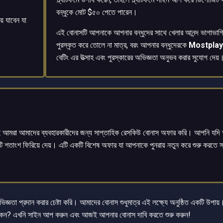
বন্ধুকে মোট $৫০ পেতে পারেন।
ে যাবেন যা
এই বোনাসটি আপনাকে আপনার বন্ধুদের সাথে খেলার আনন্দ ভাগাভা
পুরস্কৃত করে তোলে না মাত্র, বরং আপনার বন্ধুদেরকে
Mostpla
বেটিং এর উত্সাহ এবং পুরস্কারের অভিজ্ঞতা অনুভব করার সুযোগ দেয়
েই আমরা আমাদের ব্যবহারকারীদের জন্য সাপ্তাহিক রেসকিউ বোনাস অফার করি। আপনি যদ
ংশ ফিরিয়ে দেয়। এটি একটি বিশেষ অফার যা আপনাকে পুনরায় নতুন করে শুরু করতে সাহ
্ঞতা প্রদান করার চেষ্টা করি। আমাদের বোনাস শুধুমাত্র এই লক্ষ্যে অনুষ্ঠিত একটি উপায
 কেন? এখনি সাইন আপ করুন এবং আজই আপনার বোনাস দাবি করতে শুরু করুন!