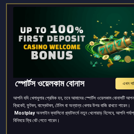
স্পোর্টস ওয়েলকাম বোনাস
এখন দা
আপনি যদি খেলাধুলার প্রেমিক হন, তবে আমাদের স্পোর্টস ওয়েলকাম বোনাসটি আপনা
ক্রিকেট, ফুটবল, বাস্কেটবল, টেনিস বা অন্যান্য খেলার উপর বাজি রাখতে পারেন।
Mostplay
অনলাইন ক্যাসিনো প্ল্যাটফর্মে নতুন খেলোয়াড় হিসেবে, আপনি পর্যাপ
বিনিময়ে ফ্রি বেট পেতে পারেন।