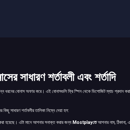
র সাধারণ শর্তাবলী এবং শর্তাদি
িন্ন ধরনের বোনাস অফার করে। এই বোনাসগুলি ফ্রি স্পিন থেকে ডিপোজিট ম্যাচ প্রদান করা 
র কিছু সাধারণ শর্তাবলীর তালিকা নিম্নে দেয়া হল:
াই করা হয়েছে। এটা মানে আপনার সনাক্ত করার জন্য
Mostplayতে
আপনার নাম, ঠিকানা, এব