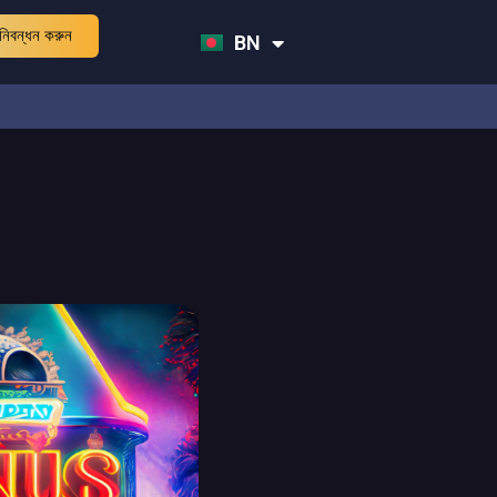
নিবন্ধন করুন
BN
EN