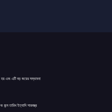
হয় এবং এটি বড় জয়ের সম্ভাবনা
ং জন্ম তারিখ ইত্যাদি সারবস্ত্র