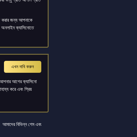
গি করার জন্য আপনাকে
y
অনলাইন ক্যাসিনোতে
।
এখন দাবি করুন
ি আপনার আগের ক্যাসিনো
ায্য করে এবং প্রিয়
়। আমাদের বিভিন্ন গেম এবং