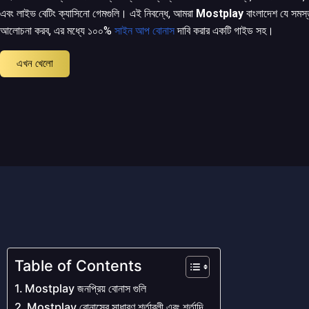
এবং লাইভ বেটিং ক্যাসিনো গেমগুলি। এই নিবন্ধে, আমরা
Mostplay
বাংলাদেশ যে সমস
আলোচনা করব, এর মধ্যে ১০০%
সাইন আপ বোনাস
দাবি করার একটি গাইড সহ।
এখন খেলো
Table of Contents
Mostplay জনপ্রিয় বোনাস গুলি
Mostplay বোনাসের সাধারণ শর্তাবলী এবং শর্তাদি