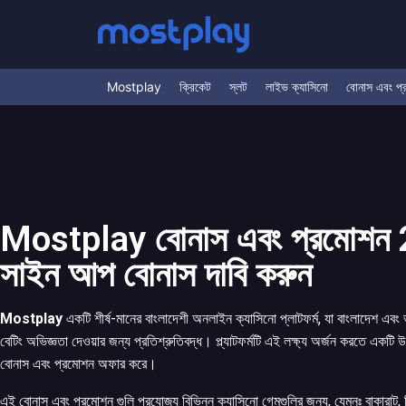
Mostplay
ক্রিকেট
স্লট
লাইভ ক্যাসিনো
বোনাস এবং প্
Mostplay বোনাস এবং প্রমোশন
সাইন আপ বোনাস দাবি করুন
Mostplay
একটি শীর্ষ-মানের বাংলাদেশী অনলাইন ক্যাসিনো প্লাটফর্ম, যা বাংলাদেশ এব
বেটিং অভিজ্ঞতা দেওয়ার জন্য প্রতিশ্রুতিবদ্ধ। প্ল্যাটফর্মটি এই লক্ষ্য অর্জন করতে একটি উ
বোনাস এবং প্রমোশন অফার করে।
এই বোনাস এবং প্রমোশন গুলি প্রযোজ্য বিভিন্ন ক্যাসিনো গেমগুলির জন্য, যেমনঃ বাকারাট, ক্র